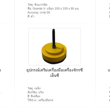
วัสดุ
: หินแกรนิต
ชื่อ
: Granite V- บล็อก 100 x 100 x 90 มม
ช
Accuray
: เกรด 00
สี
: ดำ
ส
ม
อุปกรณ์เสริมเครื่องมือเครื่องจักรซี
เ
เอ็นซี
วัสดุ
: เหล็ก
ฟังก์ชัน
: ปรับ
ช
สี
: สีเหลือง
ใช้ช่วง:
: เครื่องมือกล