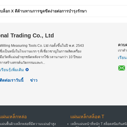
็กบล็อก X ดีต้านทานการขูดขีดง่ายต่อการบำรุงรักษา
al Trading Co., Ltd
ควบค
Willing Measuring Tools Co. Ltd ก่อตั้งขึ้นในปี พ.ศ. 2543
เราทำ
ซึ่งเป็นหนึ่งในโรงงานแรก ๆ ที่เชี่ยวชาญในการผลิตเครื่อง
มือวัดที่แม่นยำทุกชนิดหลังจากใช้เวลานานกว่า 10 ปีของ
เรียนร
การสร้างสรรค์นวัตกรรมและก...
เรียนรู้เพิ่มเติม
ติดต่อเราวันนี้
ข่าว
แผ่นเหล็กหล่อ
แผ่นเหล็กสล็อต T
แผ่นพื้นผิวเหล็กหล่อที่มีความแม่นยำสูง
เหล็กแผ่นหน้าที่หนัก T สล็อตสนิมกันสน