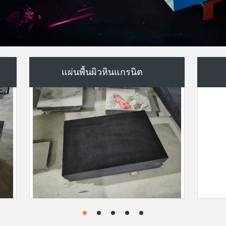
แผ่นเหล็กสล็อต T