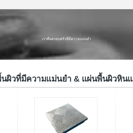
ฐานเครื่องหินแกรนิต
อุป
เราคือครอบครัวที่มีความแม่นยำ
ื้นผิวที่มีความแม่นยำ & แผ่นพื้นผิวหิน
สายเคเบิ้ลลากโซ่
ห