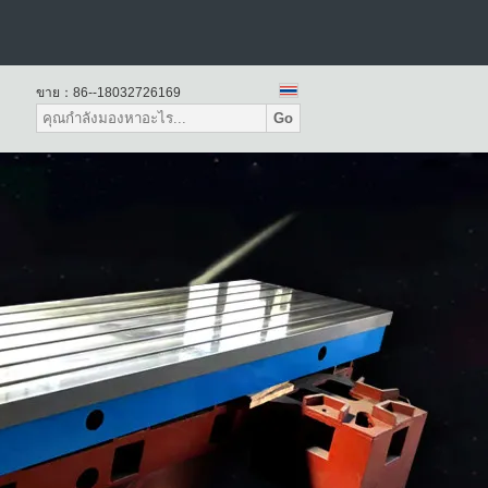
แผ่นพื้นผิวหินแกรนิต
ขาย：
86--18032726169
Go
แผ่นเหล็กหล่อ