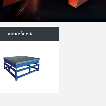
T สล็อตฐานแผ่น