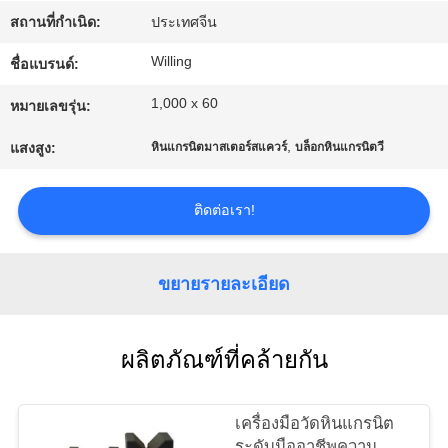
โรงงาน
สถานที่กำเนิด:
ประเทศจีน
Willing
ชื่อแบรนด์:
ควบคุม
1,000 x 60
หมายเลขรุ่น:
คุณภาพ
,
แสงสูง:
หินแกรนิตมาสเตอร์สแควร์
บล็อกหินแกรนิตวี
ติดต่อเรา!
ติดต่อ
เรา
ขยายรายละเอียด
ข่าว
ผลิตภัณฑ์ที่คล้ายกัน
ขอ
เครื่องมือวัดหินแกรนิต
ระดับมืออาชีพความ