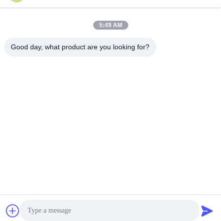
หมวดหมู่ยอดนิยม
ทั้งหมด
5:49 AM
Good day, what product are you looking for?
แผ่นพื้นผิวที่มีความ
แผ่นพื้นผิวหินแกรนิต
แม่นยำ
แผ่นเหล็กหล่อ
แผ่นเหล็กหล่อ
แผ่นเหล็กสล็อต T
T สล็อตฐานแผ่น
เครื่องมือวัดหินแกรนิต
ฐานเครื่องหินแกรนิต
สมัครสมาชิก