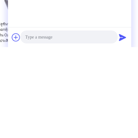
ลูชันทางวิศวกรรมของ
ฝาครอบกันรั่วกันน้ำร้อง
อกหุ้มกล้องโทรทรรศน์
มิติที่ถูกต้องสำหรับเครื่อง
งิน Ozone Steel สีเงิน
มือเครื่อง
ประสิทธิภาพที่เสถียร
ขอใบเสนอราคา
Photo
ิม
Video Call
ส่ง
าร
Audio Call
รด
E-Mail
แผนผังเว็บไซต์
|
ขูด
ไซต์มือถือ
rading Co., Ltd. All Rights Reserved.