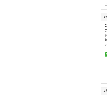
แ
รา
C
C
ผู
โ
แ
ผล