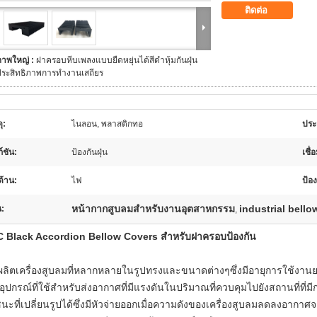
ติดต่อ
ภาพใหญ่ :
ฝาครอบหีบเพลงแบบยืดหยุ่นได้สีดำหุ้มกันฝุ่น
ประสิทธิภาพการทำงานเสถียร
ุ:
ไนลอน, พลาสติกทอ
ประ
ก์ชัน:
ป้องกันฝุ่น
เชื่
ต้าน:
ไฟ
ป้อง
หน้ากากสูบลมสำหรับงานอุตสาหกรรม
industrial bell
น:
,
 Black Accordion Bellow Covers สำหรับฝาครอบป้องกัน
ผลิตเครื่องสูบลมที่หลากหลายในรูปทรงและขนาดต่างๆซึ่งมีอายุการใช้ง
นอุปกรณ์ที่ใช้สำหรับส่งอากาศที่มีแรงดันในปริมาณที่ควบคุมไปยังสถานที่ที่
นะที่เปลี่ยนรูปได้ซึ่งมีหัวจ่ายออกเมื่อความดังของเครื่องสูบลมลดลงอากา