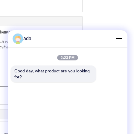
าโดยตรง
ada
2:23 PM
Good day, what product are you looking 
for?
(
0
/ 3000)