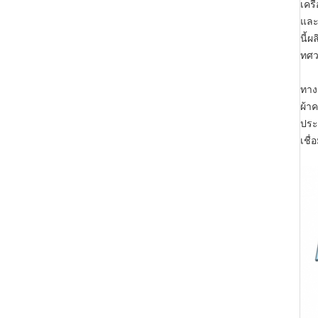
เคร
และ
นี้
ทศว
ทาง
ผ้า
ประ
เชื่