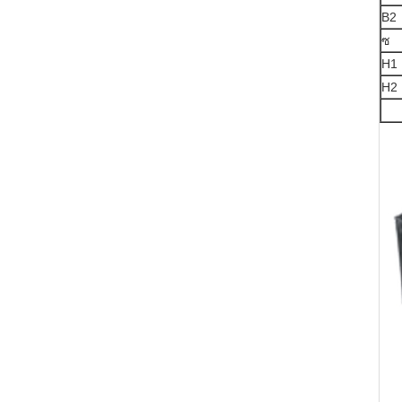
B2
ซ
H1
H2