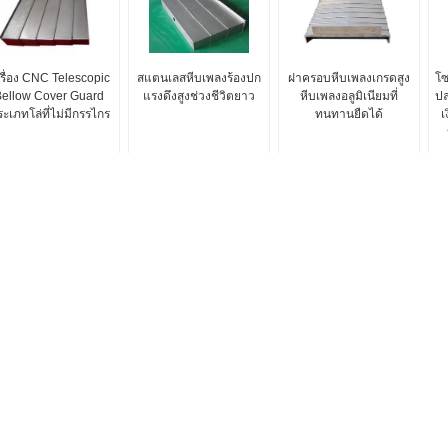
รื่อง CNC Telescopic
สแตนเลสหีบเพลงร้องปก
ฝาครอบหีบเพลงเกรดสูง
โซ
Bellow Cover Guard
แรงดึงสูงช่วงชีวิตยาว
หีบเพลงอลูมิเนียมที่
ปล
ะเภทโล่ที่ไม่มีกรรไกร
ทนทานยืดได้
เ
แผ่นเหล็กหล่อ
แผ่นเหล็กสล็อต T
แผ่นพื้นผิวเหล็กหล่อที่มีความแม่นยำสูง
เหล็กแผ่นหน้าที่หนัก T สล็อตสนิมกันสน
ทนชีวิตการทำงานที่ยาวนาน
แผ่นพื้นผิวเหล็กหล่อแบบมืออาชีพการขัด
ผิวด้วยมือ
บิ๊กบล็อค T สล็อตยึดแผ่น 2020 พื้นผิวก
ตัดเฉือนเสร็จสิ้นความแข็งสูง
วิศวกรเหล็กแผ่นพื้นผิว HB170-240 ความ
แข็งสูงขนาดที่กำหนดเอง
เหล็กแผ่น Q235 ที่ผ่านการคัดสรรอย่าง
ประณีต 8020 ชนิดแข็งเรียบระดับ 2 เก
แผ่นพื้นผิวเหล็กหล่อความแข็งแรงสูงกัน
สนิมง่ายต่อการบำรุงรักษา
แผ่นพื้นผิวเหล็กบล็อก X ดีต้านทานการ
ขีดง่ายต่อการบำรุงรักษา
พ แผ่นพื้นผิวที่มีความแม่นยำ ผู้ผลิต. © 2020 - 2025 Cangzhou Famous International T